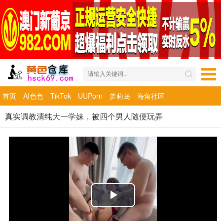
首页
AI色色
TikTok
UUPorn
萝莉岛
海角社区
真实调教清纯大一学妹，被四个男人随便玩弄